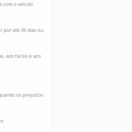
e com o veículo
r por até 30 dias ou
s, aos faróis e aos
quando os prejuízos
or.