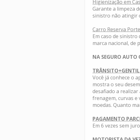
Higienização em Ca
Garante a limpeza d
sinistro não atingir 
Carro Reserva Port
Em caso de sinistro 
marca nacional, de p
NA SEGURO AUTO O
TRÂNSITO+GENTIL
Você já conhece o a
mostra o seu desemp
desafiado a realiza
frenagem, curvas e 
moedas. Quanto mai
PAGAMENTO PARC
Em 6 vezes sem juro
MOTORISTA DA VE