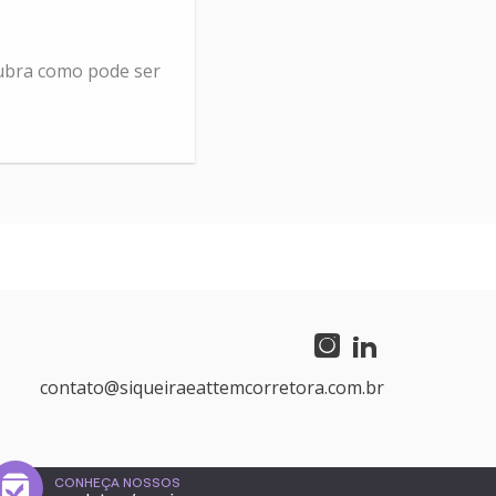
cubra como pode ser
contato@siqueiraeattemcorretora.com.br
CONHEÇA NOSSOS