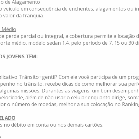
so de Alagamento
o veículo em consequência de enchentes, alagamentos ou i
o valor da franquia.
e Médio
de perda parcial ou integral, a cobertura permite a locação 
orte médio, modelo sedan 1.4, pelo período de 7, 15 ou 30 di
S JOVENS TÊM:
plicativo Trânsito+gentil? Com ele você participa de um pro
enho no trânsito, recebe dicas de como melhorar sua perf
r algumas missões. Durantes as viagens, um bom desempenh
velocidade, além de não usar o celular enquanto dirige, som
or o número de moedas, melhor a sua colocação no Rankin
ELADO
s no débito em conta ou nos demais cartões.
Z