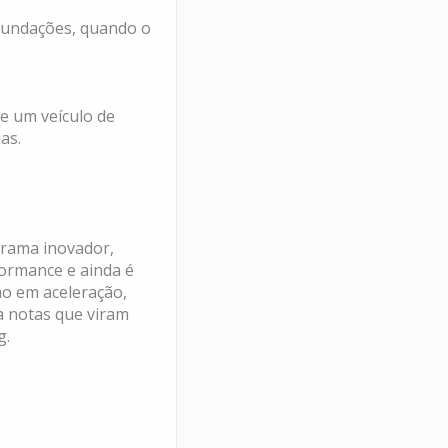
nundações, quando o
de um veículo de
as.
grama inovador,
ormance e ainda é
o em aceleração,
a notas que viram
g.